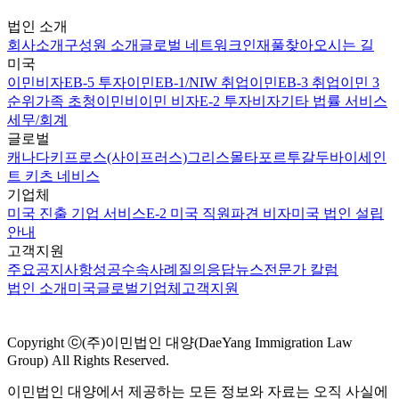
법인 소개
회사소개
구성원 소개
글로벌 네트워크
인재풀
찾아오시는 길
미국
이민비자
EB-5 투자이민
EB-1/NIW 취업이민
EB-3 취업이민 3
순위
가족 초청이민
비이민 비자
E-2 투자비자
기타 법률 서비스
세무/회계
글로벌
캐나다
키프로스(사이프러스)
그리스
몰타
포르투갈
두바이
세인
트 키츠 네비스
기업체
미국 진출 기업 서비스
E-2 미국 직원파견 비자
미국 법인 설립
안내
고객지원
주요공지사항
성공수속사례
질의응답
뉴스
전문가 칼럼
법인 소개
미국
글로벌
기업체
고객지원
Copyright ⓒ(주)이민법인 대양(DaeYang Immigration Law
Group) All Rights Reserved.
이민법인 대양에서 제공하는 모든 정보와 자료는 오직 사실에