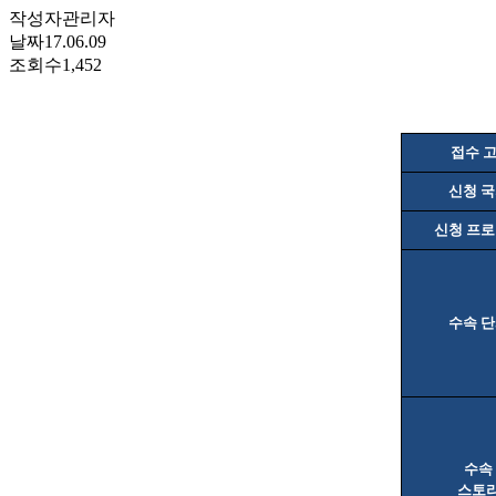
작성자
관리자
날짜
17.06.09
조회수
1,452
접수 
신청 
신청 프
수속 
수속
스토