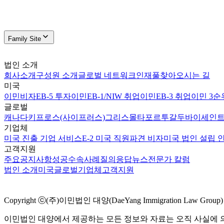
Family Site
법인 소개
회사소개
구성원 소개
글로벌 네트워크
인재풀
찾아오시는 길
미국
이민비자
EB-5 투자이민
EB-1/NIW 취업이민
EB-3 취업이민 3순
글로벌
캐나다
키프로스(사이프러스)
그리스
몰타
포르투갈
두바이
세인트
기업체
미국 진출 기업 서비스
E-2 미국 직원파견 비자
미국 법인 설립 
고객지원
주요공지사항
성공수속사례
질의응답
뉴스
전문가 칼럼
법인 소개
미국
글로벌
기업체
고객지원
Copyright ⓒ(주)이민법인 대양(DaeYang Immigration Law Group) Al
이민법인 대양에서 제공하는 모든 정보와 자료는 오직 사실에 의