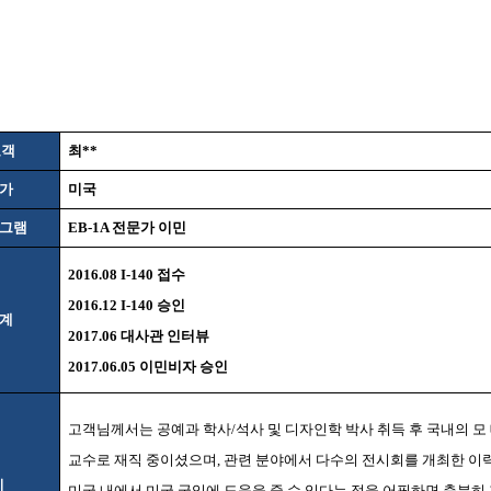
고객
최
**
국가
미국
로그램
EB-1A
전문가 이민
2016.08 I-140
접수
2016.12 I-140
승인
단계
2017.06
대사관 인터뷰
2017.06.05
이민비자 승인
고객님께서는 공예과 학사
/
석사 및 디자인학 박사 취득 후 국내의 
교수로 재직 중이셨으며
,
관련 분야에서 다수의 전시회를 개최한 이
리
미국 내에서 미국 국익에 도움을 줄 수 있다는 점을 어필하면 충분히