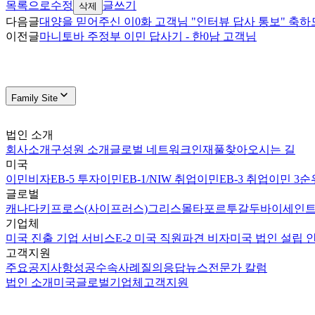
목록으로
수정
글쓰기
삭제
다음글
대양을 믿어주신 이0화 고객님 "인터뷰 답사 통보" 축하
이전글
마니토바 주정부 이민 답사기 - 한0남 고객님
Family Site
법인 소개
회사소개
구성원 소개
글로벌 네트워크
인재풀
찾아오시는 길
미국
이민비자
EB-5 투자이민
EB-1/NIW 취업이민
EB-3 취업이민 3순
글로벌
캐나다
키프로스(사이프러스)
그리스
몰타
포르투갈
두바이
세인트
기업체
미국 진출 기업 서비스
E-2 미국 직원파견 비자
미국 법인 설립 
고객지원
주요공지사항
성공수속사례
질의응답
뉴스
전문가 칼럼
법인 소개
미국
글로벌
기업체
고객지원