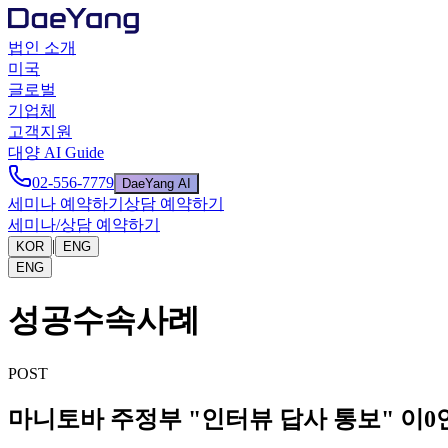
법인 소개
미국
글로벌
기업체
고객지원
대양 AI Guide
02-556-7779
DaeYang AI
세미나 예약하기
상담 예약하기
세미나/상담 예약하기
|
KOR
ENG
ENG
성공수속사례
POST
마니토바 주정부 "인터뷰 답사 통보" 이0