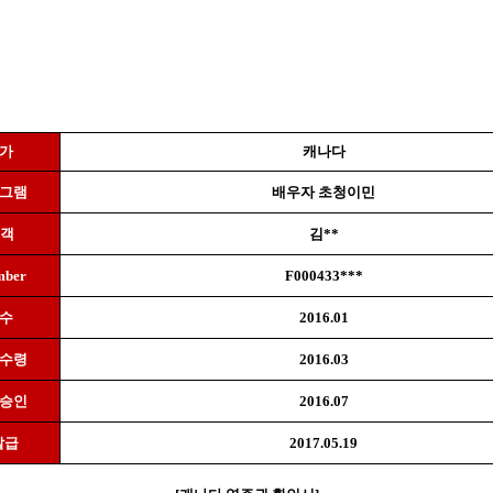
국가
캐나다
로그램
배우자 초청이민
고객
김
**
mber
F000433***
접수
2016.01
 수령
2016.03
 승인
2016.07
발급
2017.05.19