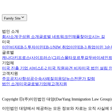
Family Site
법인 소개
회사소개
구성원 소개
글로벌 네트워크
인재풀
찾아오시는 길
미국
이민비자
EB-5 투자이민
EB-1/NIW 취업이민
EB-3 취업이민 3순
글로벌
캐나다
키프로스(사이프러스)
그리스
몰타
포르투갈
두바이
세인트
기업체
미국 진출 기업 서비스
E-2 미국 직원파견 비자
미국 법인 설립 
고객지원
주요공지사항
성공수속사례
질의응답
뉴스
전문가 칼럼
법인 소개
미국
글로벌
기업체
고객지원
Copyright ⓒ(주)이민법인 대양(DaeYang Immigration Law Group) Al
이민법인 대양에서 제공하는 모든 정보와 자료는 오직 사실에 의