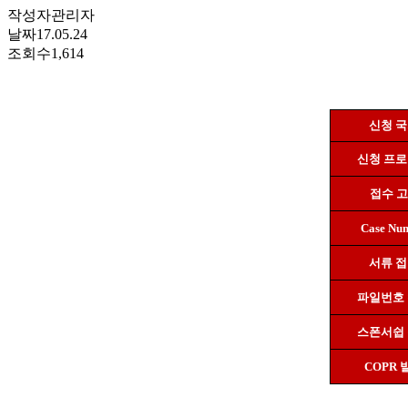
작성자
관리자
날짜
17.05.24
조회수
1,614
신청 
신청 프
접수 
Case Nu
서류 
파일번호
스폰서쉽
COPR