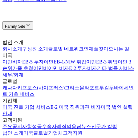
Family Site
법인 소개
회사소개
구성원 소개
글로벌 네트워크
인재풀
찾아오시는 길
미국
이민비자
EB-5 투자이민
EB-1/NIW 취업이민
EB-3 취업이민 3
순위
가족 초청이민
비이민 비자
E-2 투자비자
기타 법률 서비스
세무/회계
글로벌
캐나다
키프로스(사이프러스)
그리스
몰타
포르투갈
두바이
세인
트 키츠 네비스
기업체
미국 진출 기업 서비스
E-2 미국 직원파견 비자
미국 법인 설립
안내
고객지원
주요공지사항
성공수속사례
질의응답
뉴스
전문가 칼럼
법인 소개
미국
글로벌
기업체
고객지원