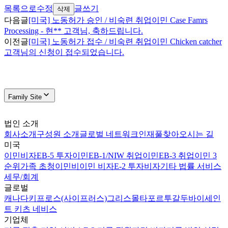
목록으로
수정
글쓰기
삭제
다음글
[미국] 노동허가 승인 / 비숙련 취업이민 Case Famrs
Processing - 현** 고객님, 축하드립니다.
이전글
[미국] 노동허가 접수 / 비숙련 취업이민 Chicken catcher
고객님의 신청이 접수되었습니다.
Family Site
법인 소개
회사소개
구성원 소개
글로벌 네트워크
인재풀
찾아오시는 길
미국
이민비자
EB-5 투자이민
EB-1/NIW 취업이민
EB-3 취업이민 3
순위
가족 초청이민
비이민 비자
E-2 투자비자
기타 법률 서비스
세무/회계
글로벌
캐나다
키프로스(사이프러스)
그리스
몰타
포르투갈
두바이
세인
트 키츠 네비스
기업체