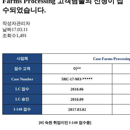
Farms Processing 고객님들의 신청이 접
수되었습니다.
작성자
관리자
날짜
17.03.11
조회수
1,491
사업체
Case Farms Processin
접수 고객
이
**
Case Number
SRC-17-903-*****
LC
접수
2016.06
LC
승인
2016.09
I-140
접수
2017.03.02
[
비
숙련 취업이민
I-140
접수증
]