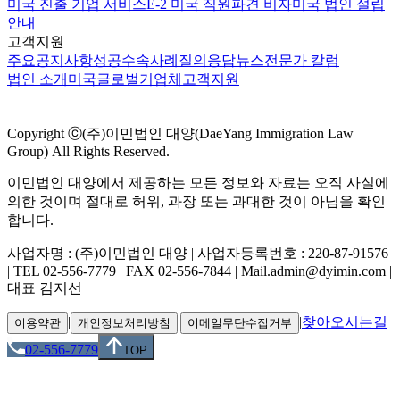
미국 진출 기업 서비스
E-2 미국 직원파견 비자
미국 법인 설립
안내
고객지원
주요공지사항
성공수속사례
질의응답
뉴스
전문가 칼럼
법인 소개
미국
글로벌
기업체
고객지원
Copyright ⓒ(주)이민법인 대양(DaeYang Immigration Law
Group) All Rights Reserved.
이민법인 대양에서 제공하는 모든 정보와 자료는 오직 사실에
의한 것이며 절대로 허위, 과장 또는 과대한 것이 아님을 확인
합니다.
사업자명 : (주)이민법인 대양 | 사업자등록번호 : 220-87-91576
| TEL 02-556-7779 | FAX 02-556-7844 | Mail.admin@dyimin.com |
대표 김지선
|
|
|
찾아오시는길
이용약관
개인정보처리방침
이메일무단수집거부
02-556-7779
TOP