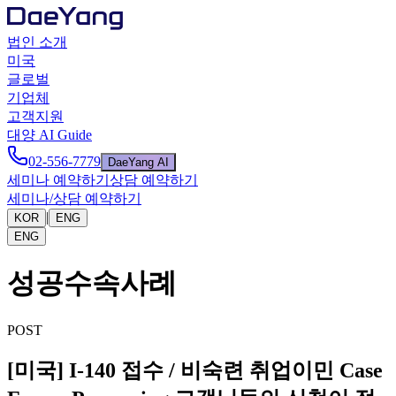
법인 소개
미국
글로벌
기업체
고객지원
대양 AI Guide
02-556-7779
DaeYang AI
세미나 예약하기
상담 예약하기
세미나/상담 예약하기
|
KOR
ENG
ENG
성공수속사례
POST
[미국] I-140 접수 / 비숙련 취업이민 Case