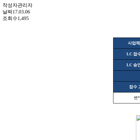
작성자
관리자
날짜
17.03.06
조회수
1,495
사업체
LC
접
LC
승
접수 
변
*