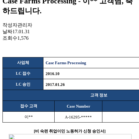
Case Farms Processing - 이** 고객님, 축
하드립니다.
작성자
관리자
날짜
17.01.31
조회수
1,576
사업체
Case Farms Processing
LC
접수
2016.10
LC
승인
2017.01.26
고객 정보
접수 고객
Case Number
이
**
A-16295-*****
[
비
숙련 취업이민 노동허가 신청 승인서
]