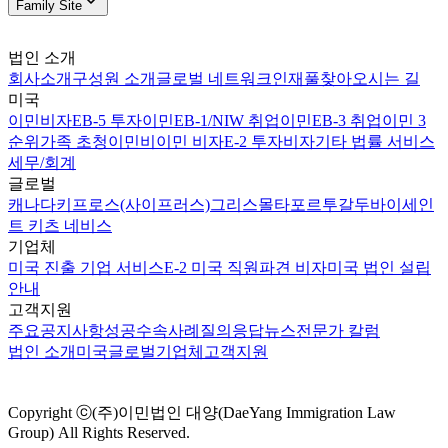
Family Site
법인 소개
회사소개
구성원 소개
글로벌 네트워크
인재풀
찾아오시는 길
미국
이민비자
EB-5 투자이민
EB-1/NIW 취업이민
EB-3 취업이민 3
순위
가족 초청이민
비이민 비자
E-2 투자비자
기타 법률 서비스
세무/회계
글로벌
캐나다
키프로스(사이프러스)
그리스
몰타
포르투갈
두바이
세인
트 키츠 네비스
기업체
미국 진출 기업 서비스
E-2 미국 직원파견 비자
미국 법인 설립
안내
고객지원
주요공지사항
성공수속사례
질의응답
뉴스
전문가 칼럼
법인 소개
미국
글로벌
기업체
고객지원
Copyright ⓒ(주)이민법인 대양(DaeYang Immigration Law
Group) All Rights Reserved.