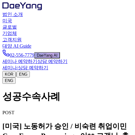
법인 소개
미국
글로벌
기업체
고객지원
대양 AI Guide
02-556-7779
DaeYang AI
세미나 예약하기
상담 예약하기
세미나/상담 예약하기
|
KOR
ENG
ENG
성공수속사례
POST
[미국] 노동허가 승인 / 비숙련 취업이민