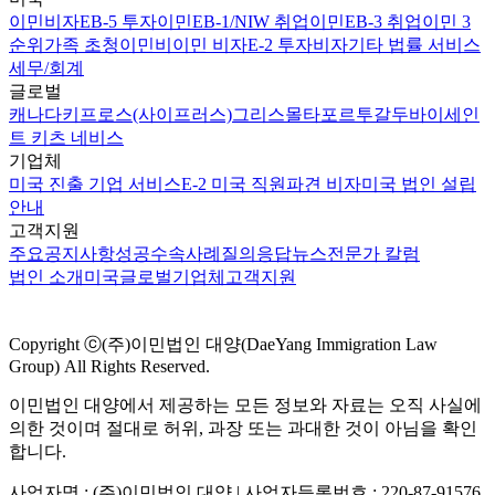
이민비자
EB-5 투자이민
EB-1/NIW 취업이민
EB-3 취업이민 3
순위
가족 초청이민
비이민 비자
E-2 투자비자
기타 법률 서비스
세무/회계
글로벌
캐나다
키프로스(사이프러스)
그리스
몰타
포르투갈
두바이
세인
트 키츠 네비스
기업체
미국 진출 기업 서비스
E-2 미국 직원파견 비자
미국 법인 설립
안내
고객지원
주요공지사항
성공수속사례
질의응답
뉴스
전문가 칼럼
법인 소개
미국
글로벌
기업체
고객지원
Copyright ⓒ(주)이민법인 대양(DaeYang Immigration Law
Group) All Rights Reserved.
이민법인 대양에서 제공하는 모든 정보와 자료는 오직 사실에
의한 것이며 절대로 허위, 과장 또는 과대한 것이 아님을 확인
합니다.
사업자명 : (주)이민법인 대양 | 사업자등록번호 : 220-87-91576