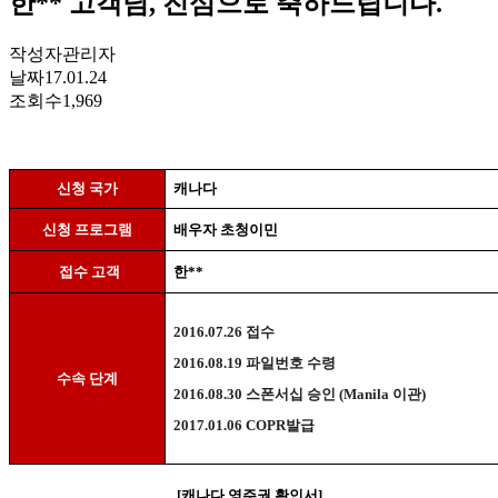
한** 고객님, 진심으로 축하드립니다.
작성자
관리자
날짜
17.01.24
조회수
1,969
신청 국가
캐나다
신청 프로그램
배우자 초청이민
접수 고객
한
**
2016.07.26
접수
2016.08.19
파일번호 수령
수속 단계
2016.08.30
스폰서십 승인
(Manila
이관
)
2017.01.06 COPR
발급
[
캐나다 영주권 확인서
]