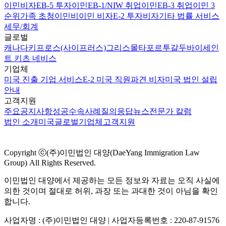
이민비자
EB-5 투자이민
EB-1/NIW 취업이민
EB-3 취업이민 3
순위
가족 초청이민
비이민 비자
E-2 투자비자
기타 법률 서비스
세무/회계
글로벌
캐나다
키프로스(사이프러스)
그리스
몰타
포르투갈
두바이
세인
트 키츠 네비스
기업체
미국 진출 기업 서비스
E-2 미국 직원파견 비자
미국 법인 설립
안내
고객지원
주요공지사항
성공수속사례
질의응답
뉴스
전문가 칼럼
법인 소개
미국
글로벌
기업체
고객지원
Copyright ⓒ(주)이민법인 대양(DaeYang Immigration Law
Group) All Rights Reserved.
이민법인 대양에서 제공하는 모든 정보와 자료는 오직 사실에
의한 것이며 절대로 허위, 과장 또는 과대한 것이 아님을 확인
합니다.
사업자명 : (주)이민법인 대양 | 사업자등록번호 : 220-87-91576