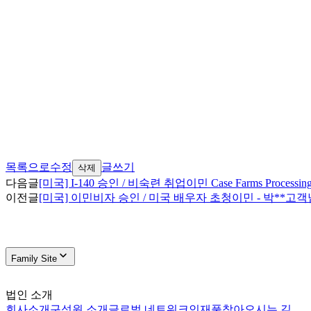
목록으로
수정
글쓰기
삭제
다음글
[미국] I-140 승인 / 비숙련 취업이민 Case Farms Proce
이전글
[미국] 이민비자 승인 / 미국 배우자 초청이민 - 박**고
Family Site
법인 소개
회사소개
구성원 소개
글로벌 네트워크
인재풀
찾아오시는 길