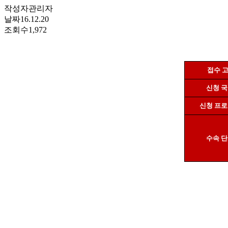
작성자
관리자
날짜
16.12.20
조회수
1,972
접수 
신청 
신청 프
수속 