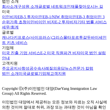
법인 소개
회사소개
구성원 소개
글로벌 네트워크
인재풀
찾아오시는 길
미국
이민비자
EB-5 투자이민
EB-1/NIW 취업이민
EB-3 취업이민 3
순위
가족 초청이민
비이민 비자
E-2 투자비자
기타 법률 서비스
세무/회계
글로벌
캐나다
키프로스(사이프러스)
그리스
몰타
포르투갈
두바이
세인
트 키츠 네비스
기업체
미국 진출 기업 서비스
E-2 미국 직원파견 비자
미국 법인 설립
안내
고객지원
주요공지사항
성공수속사례
질의응답
뉴스
전문가 칼럼
법인 소개
미국
글로벌
기업체
고객지원
Copyright ⓒ(주)이민법인 대양(DaeYang Immigration Law
Group) All Rights Reserved.
이민법인 대양에서 제공하는 모든 정보와 자료는 오직 사실에
의한 것이며 절대로 허위, 과장 또는 과대한 것이 아님을 확인