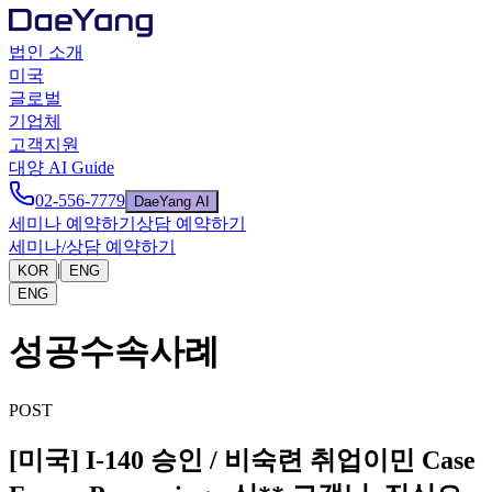
법인 소개
미국
글로벌
기업체
고객지원
대양 AI Guide
02-556-7779
DaeYang AI
세미나 예약하기
상담 예약하기
세미나/상담 예약하기
|
KOR
ENG
ENG
성공수속사례
POST
[미국] I-140 승인 / 비숙련 취업이민 Case