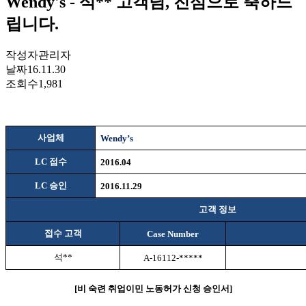
Wendy's - 석** 고객님, 진심으로 축하드
립니다.
작성자
관리자
날짜
16.11.30
조회수
1,981
사업체
Wendy’s
LC
접수
2016.04
LC
승인
2016.11.29
고객 정보
접수 고객
Case Number
석
**
A-16112-*****
[
비
숙련 취업이민 노동허가 신청 승인서
]