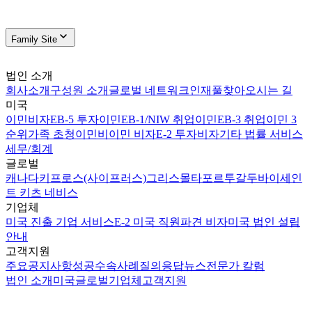
Family Site
법인 소개
회사소개
구성원 소개
글로벌 네트워크
인재풀
찾아오시는 길
미국
이민비자
EB-5 투자이민
EB-1/NIW 취업이민
EB-3 취업이민 3
순위
가족 초청이민
비이민 비자
E-2 투자비자
기타 법률 서비스
세무/회계
글로벌
캐나다
키프로스(사이프러스)
그리스
몰타
포르투갈
두바이
세인
트 키츠 네비스
기업체
미국 진출 기업 서비스
E-2 미국 직원파견 비자
미국 법인 설립
안내
고객지원
주요공지사항
성공수속사례
질의응답
뉴스
전문가 칼럼
법인 소개
미국
글로벌
기업체
고객지원