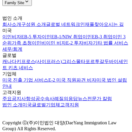
Family Site
법인 소개
회사소개
구성원 소개
글로벌 네트워크
인재풀
찾아오시는 길
미국
이민비자
EB-5 투자이민
EB-1/NIW 취업이민
EB-3 취업이민 3
순위
가족 초청이민
비이민 비자
E-2 투자비자
기타 법률 서비스
세무/회계
글로벌
캐나다
키프로스(사이프러스)
그리스
몰타
포르투갈
두바이
세인
트 키츠 네비스
기업체
미국 진출 기업 서비스
E-2 미국 직원파견 비자
미국 법인 설립
안내
고객지원
주요공지사항
성공수속사례
질의응답
뉴스
전문가 칼럼
법인 소개
미국
글로벌
기업체
고객지원
Copyright ⓒ(주)이민법인 대양(DaeYang Immigration Law
Group) All Rights Reserved.