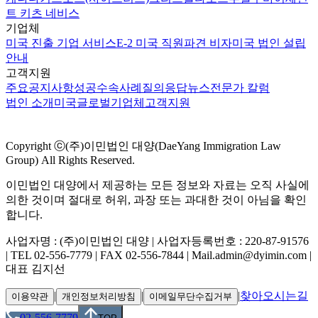
트 키츠 네비스
기업체
미국 진출 기업 서비스
E-2 미국 직원파견 비자
미국 법인 설립
안내
고객지원
주요공지사항
성공수속사례
질의응답
뉴스
전문가 칼럼
법인 소개
미국
글로벌
기업체
고객지원
Copyright ⓒ(주)이민법인 대양(DaeYang Immigration Law
Group) All Rights Reserved.
이민법인 대양에서 제공하는 모든 정보와 자료는 오직 사실에
의한 것이며 절대로 허위, 과장 또는 과대한 것이 아님을 확인
합니다.
사업자명 : (주)이민법인 대양 | 사업자등록번호 : 220-87-91576
| TEL 02-556-7779 | FAX 02-556-7844 | Mail.admin@dyimin.com |
대표 김지선
|
|
|
찾아오시는길
이용약관
개인정보처리방침
이메일무단수집거부
02-556-7779