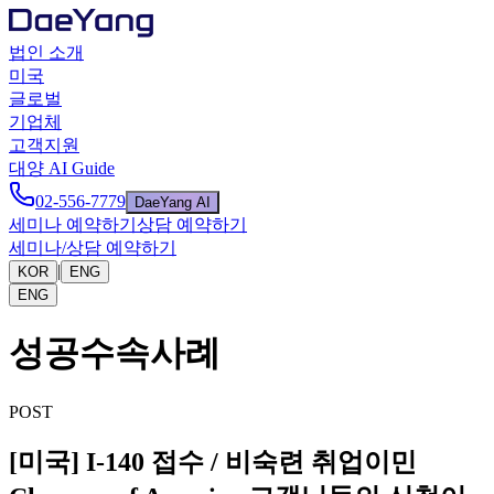
법인 소개
미국
글로벌
기업체
고객지원
대양 AI Guide
02-556-7779
DaeYang AI
세미나 예약하기
상담 예약하기
세미나/상담 예약하기
|
KOR
ENG
ENG
성공수속사례
POST
[미국] I-140 접수 / 비숙련 취업이민