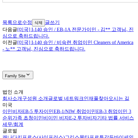
목록으로
수정
글쓰기
삭제
다음글
[미국] I-140 승인 / EB-1A 전문가이민 - 김** 고객님, 진
심으로 축하드립니다.
이전글
[미국] I-140 승인 / 비숙련 취업이민 Cleaners of America
- 노** 고객님, 진심으로 축하드립니다.
Family Site
법인 소개
회사소개
구성원 소개
글로벌 네트워크
인재풀
찾아오시는 길
미국
이민비자
EB-5 투자이민
EB-1/NIW 취업이민
EB-3 취업이민 3
순위
가족 초청이민
비이민 비자
E-2 투자비자
기타 법률 서비스
세무/회계
글로벌
캐나다
키프로스(사이프러스)
그리스
몰타
포르투갈
두바이
세인