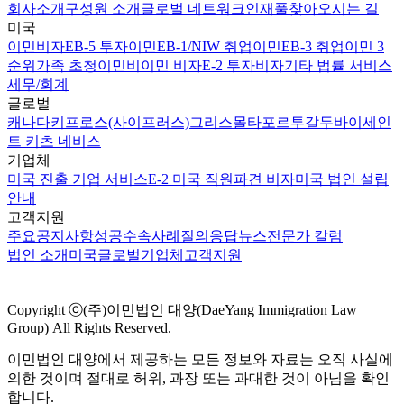
회사소개
구성원 소개
글로벌 네트워크
인재풀
찾아오시는 길
미국
이민비자
EB-5 투자이민
EB-1/NIW 취업이민
EB-3 취업이민 3
순위
가족 초청이민
비이민 비자
E-2 투자비자
기타 법률 서비스
세무/회계
글로벌
캐나다
키프로스(사이프러스)
그리스
몰타
포르투갈
두바이
세인
트 키츠 네비스
기업체
미국 진출 기업 서비스
E-2 미국 직원파견 비자
미국 법인 설립
안내
고객지원
주요공지사항
성공수속사례
질의응답
뉴스
전문가 칼럼
법인 소개
미국
글로벌
기업체
고객지원
Copyright ⓒ(주)이민법인 대양(DaeYang Immigration Law
Group) All Rights Reserved.
이민법인 대양에서 제공하는 모든 정보와 자료는 오직 사실에
의한 것이며 절대로 허위, 과장 또는 과대한 것이 아님을 확인
합니다.