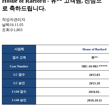
Hosue of Raeford - 유** 고객님, 진심으
로 축하드립니다.
작성자
관리자
날짜
16.11.05
조회수
1,803
사업체
House of Raeford
접수 고객
유
**
Case Number
SRC-16-901-*****
LC
접수
2015.03
LC
승인
2015.10
I-140
접수
2016.01.
I-140
승인
2016.10.11