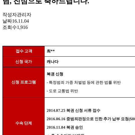
님, 진심으로 축하드립니다.
작성자
관리자
날짜
16.11.04
조회수
1,916
접수 고객
최
**
신청 국가
캐나다
복권 신청
신청 프로그램
-
특정범죄 가중 처벌법 등에 관한 법률 위반
-
도로 교통법 위반
2014.07.25
복권 신청 서류 접수
2016.06.16
중범죄판정으로 인한 추가 납부 요청
($8
수속 단계
2016.11.04
복권 승인