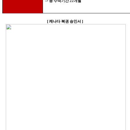
->
총 수속기간
22
개월
[
캐나다 복권 승인서
]