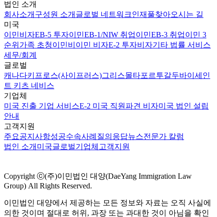
법인 소개
회사소개
구성원 소개
글로벌 네트워크
인재풀
찾아오시는 길
미국
이민비자
EB-5 투자이민
EB-1/NIW 취업이민
EB-3 취업이민 3
순위
가족 초청이민
비이민 비자
E-2 투자비자
기타 법률 서비스
세무/회계
글로벌
캐나다
키프로스(사이프러스)
그리스
몰타
포르투갈
두바이
세인
트 키츠 네비스
기업체
미국 진출 기업 서비스
E-2 미국 직원파견 비자
미국 법인 설립
안내
고객지원
주요공지사항
성공수속사례
질의응답
뉴스
전문가 칼럼
법인 소개
미국
글로벌
기업체
고객지원
Copyright ⓒ(주)이민법인 대양(DaeYang Immigration Law
Group) All Rights Reserved.
이민법인 대양에서 제공하는 모든 정보와 자료는 오직 사실에
의한 것이며 절대로 허위, 과장 또는 과대한 것이 아님을 확인