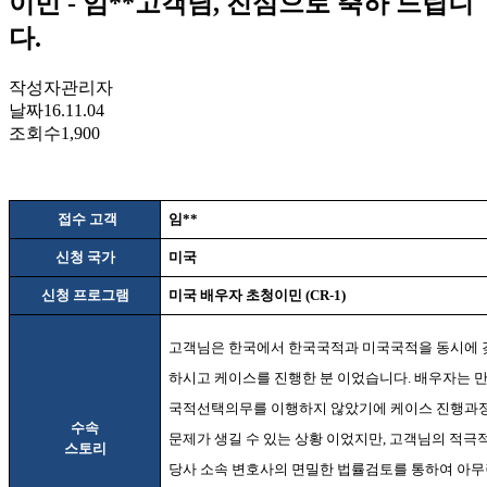
이민 - 임**고객님, 진심으로 축하 드립니
다.
작성자
관리자
날짜
16.11.04
조회수
1,900
접수 고객
임
**
신청 국가
미국
신청 프로그램
미국 배우자 초청이민
(CR-1)
고객님은 한국에서 한국국적과 미국국적을 동시에 
하시고 케이스를 진행한 분 이었습니다
.
배우자는 
국적선택의무를 이행하지 않았기에 케이스 진행과
수속
문제가 생길 수 있는 상황 이었지만
,
고객님의 적극
스토리
당사 소속 변호사의 면밀한 법률검토를 통하여 아