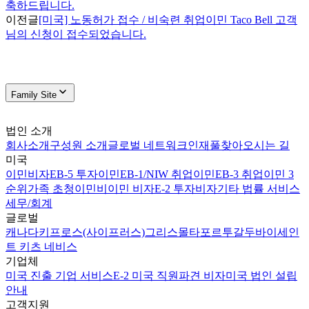
축하드립니다.
이전글
[미국] 노동허가 접수 / 비숙련 취업이민 Taco Bell 고객
님의 신청이 접수되었습니다.
Family Site
법인 소개
회사소개
구성원 소개
글로벌 네트워크
인재풀
찾아오시는 길
미국
이민비자
EB-5 투자이민
EB-1/NIW 취업이민
EB-3 취업이민 3
순위
가족 초청이민
비이민 비자
E-2 투자비자
기타 법률 서비스
세무/회계
글로벌
캐나다
키프로스(사이프러스)
그리스
몰타
포르투갈
두바이
세인
트 키츠 네비스
기업체
미국 진출 기업 서비스
E-2 미국 직원파견 비자
미국 법인 설립
안내
고객지원