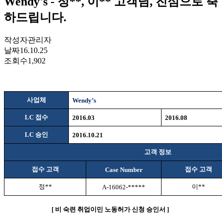
Wendy's - 정**, 이** 고객님, 진심으로 축
하드립니다.
작성자
관리자
날짜
16.10.25
조회수
1,902
사업체
Wendy’s
LC
접수
2016.03
2016.08
LC
승인
2016.10.21
고객 정보
접수 고객
접수 고객
Case Number
정
**
이
**
A-16062-*****
[
비
숙련 취업이민 노동허가 신청 승인서
]