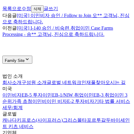
목록으로
수정
글쓰기
삭제
다음글
[미국] 이민비자 승인 / Follow to Join 오** 고객님, 진심
으로 축하드립니다.
이전글
[미국] I-140 승인 / 비숙련 취업이민 Case Farms
Processing - 송** 고객님, 진심으로 축하드립니다.
Family Site
법인 소개
회사소개
구성원 소개
글로벌 네트워크
인재풀
찾아오시는 길
미국
이민비자
EB-5 투자이민
EB-1/NIW 취업이민
EB-3 취업이민 3
순위
가족 초청이민
비이민 비자
E-2 투자비자
기타 법률 서비스
세무/회계
글로벌
캐나다
키프로스(사이프러스)
그리스
몰타
포르투갈
두바이
세인
트 키츠 네비스
기업체