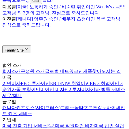
목록으로
수정
글쓰기
삭제
다음글
[미국] 노동허가 승인 / 비숙련 취업이민 Wendy's - 박**
고객님 외 2명의 고객님, 진심으로 축하드립니다.
이전글
[캐나다] 영주권 승인 / 배우자 초청이민 윤** 고객님,
진심으로 축하드립니다.
Family Site
법인 소개
회사소개
구성원 소개
글로벌 네트워크
인재풀
찾아오시는 길
미국
이민비자
EB-5 투자이민
EB-1/NIW 취업이민
EB-3 취업이민 3
순위
가족 초청이민
비이민 비자
E-2 투자비자
기타 법률 서비스
세무/회계
글로벌
캐나다
키프로스(사이프러스)
그리스
몰타
포르투갈
두바이
세인
트 키츠 네비스
기업체
미국 진출 기업 서비스
E-2 미국 직원파견 비자
미국 법인 설립