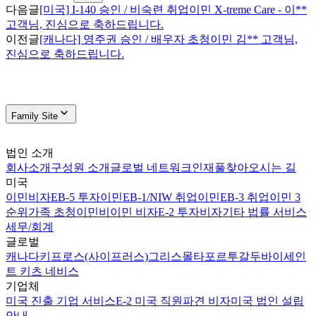
다음글
[미국] I-140 승인 / 비숙련 취업이민 X-treme Care - 이**
고객님, 진심으로 축하드립니다.
이전글
[캐나다] 영주권 승인 / 배우자 초청이민 김** 고객님,
진심으로 축하드립니다.
Family Site
법인 소개
회사소개
구성원 소개
글로벌 네트워크
인재풀
찾아오시는 길
미국
이민비자
EB-5 투자이민
EB-1/NIW 취업이민
EB-3 취업이민 3
순위
가족 초청이민
비이민 비자
E-2 투자비자
기타 법률 서비스
세무/회계
글로벌
캐나다
키프로스(사이프러스)
그리스
몰타
포르투갈
두바이
세인
트 키츠 네비스
기업체
미국 진출 기업 서비스
E-2 미국 직원파견 비자
미국 법인 설립
안내