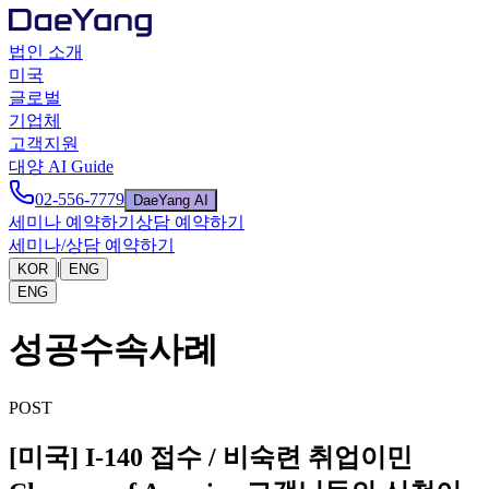
법인 소개
미국
글로벌
기업체
고객지원
대양 AI Guide
02-556-7779
DaeYang AI
세미나 예약하기
상담 예약하기
세미나/상담 예약하기
|
KOR
ENG
ENG
성공수속사례
POST
[미국] I-140 접수 / 비숙련 취업이민