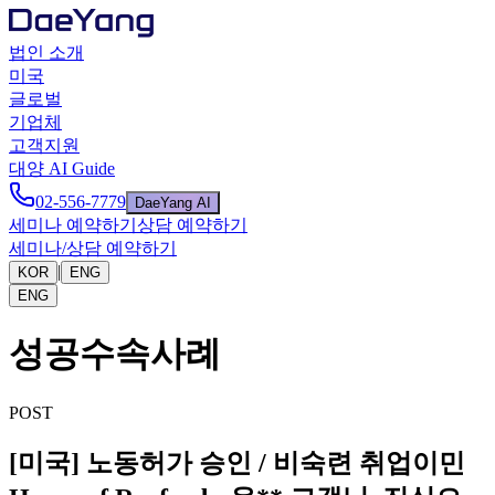
법인 소개
미국
글로벌
기업체
고객지원
대양 AI Guide
02-556-7779
DaeYang AI
세미나 예약하기
상담 예약하기
세미나/상담 예약하기
|
KOR
ENG
ENG
성공수속사례
POST
[미국] 노동허가 승인 / 비숙련 취업이민