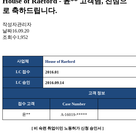
House of Raeford - 윤** 고객님, 진심으
로 축하드립니다.
작성자
관리자
날짜
16.09.20
조회수
1,952
사업체
House of Raeford
LC
접수
2016.01
LC
승인
2016.09.14
고객 정보
접수 고객
Case Number
윤
**
A-16019-*****
[
비
숙련 취업이민 노동허가 신청 승인서
]