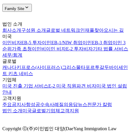
Family Site
법인 소개
회사소개
구성원 소개
글로벌 네트워크
인재풀
찾아오시는 길
미국
이민비자
EB-5 투자이민
EB-1/NIW 취업이민
EB-3 취업이민 3
순위
가족 초청이민
비이민 비자
E-2 투자비자
기타 법률 서비스
세무/회계
글로벌
캐나다
키프로스(사이프러스)
그리스
몰타
포르투갈
두바이
세인
트 키츠 네비스
기업체
미국 진출 기업 서비스
E-2 미국 직원파견 비자
미국 법인 설립
안내
고객지원
주요공지사항
성공수속사례
질의응답
뉴스
전문가 칼럼
법인 소개
미국
글로벌
기업체
고객지원
Copyright ⓒ(주)이민법인 대양(DaeYang Immigration Law