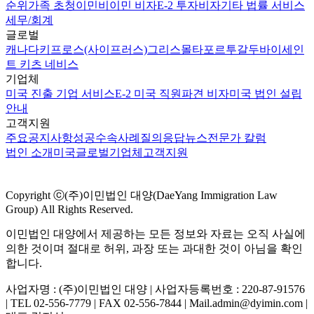
순위
가족 초청이민
비이민 비자
E-2 투자비자
기타 법률 서비스
세무/회계
글로벌
캐나다
키프로스(사이프러스)
그리스
몰타
포르투갈
두바이
세인
트 키츠 네비스
기업체
미국 진출 기업 서비스
E-2 미국 직원파견 비자
미국 법인 설립
안내
고객지원
주요공지사항
성공수속사례
질의응답
뉴스
전문가 칼럼
법인 소개
미국
글로벌
기업체
고객지원
Copyright ⓒ(주)이민법인 대양(DaeYang Immigration Law
Group) All Rights Reserved.
이민법인 대양에서 제공하는 모든 정보와 자료는 오직 사실에
의한 것이며 절대로 허위, 과장 또는 과대한 것이 아님을 확인
합니다.
사업자명 : (주)이민법인 대양 | 사업자등록번호 : 220-87-91576
| TEL 02-556-7779 | FAX 02-556-7844 | Mail.admin@dyimin.com |