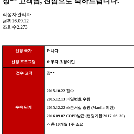
장** 고객님, 진심으로 축하드립니다.
작성자
관리자
날짜
16.09.12
조회수
2,273
신청 국가
캐나다
신청 프로그램
배우자 초청이민
접수 고객
장
**
2015.10.22
접수
2015.12.13
파일번호 수령
수속 단계
2015.12.22
스폰서십 승인
(Manila
이관
)
2016.09.02 COPR
발급
(
랜딩기한
2017. 06. 30)
->
총
10
개월
1
주 소요