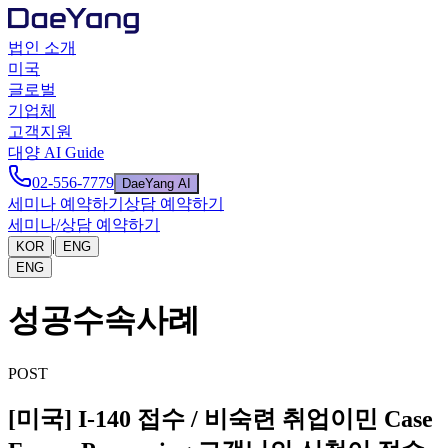
법인 소개
미국
글로벌
기업체
고객지원
대양 AI Guide
02-556-7779
DaeYang AI
세미나 예약하기
상담 예약하기
세미나/상담 예약하기
|
KOR
ENG
ENG
성공수속사례
POST
[미국] I-140 접수 / 비숙련 취업이민 Case