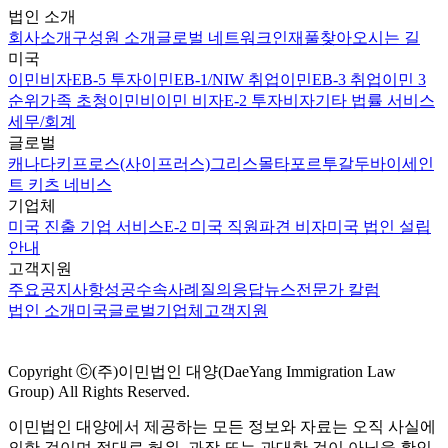
법인 소개
회사소개
구성원 소개
글로벌 네트워크
인재풀
찾아오시는 길
미국
이민비자
EB-5 투자이민
EB-1/NIW 취업이민
EB-3 취업이민 3
순위
가족 초청이민
비이민 비자
E-2 투자비자
기타 법률 서비스
세무/회계
글로벌
캐나다
키프로스(사이프러스)
그리스
몰타
포르투갈
두바이
세인
트 키츠 네비스
기업체
미국 진출 기업 서비스
E-2 미국 직원파견 비자
미국 법인 설립
안내
고객지원
주요공지사항
성공수속사례
질의응답
뉴스
전문가 칼럼
법인 소개
미국
글로벌
기업체
고객지원
Copyright ⓒ(주)이민법인 대양(DaeYang Immigration Law
Group) All Rights Reserved.
이민법인 대양에서 제공하는 모든 정보와 자료는 오직 사실에
의한 것이며 절대로 허위, 과장 또는 과대한 것이 아님을 확인