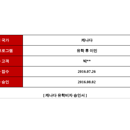
 국가
캐나다
프로그램
유학 후 이민
 고객
박
**
 접수
2016.07.26
 승인
2016.08.02
[
캐나다 유학비자 승인서
]