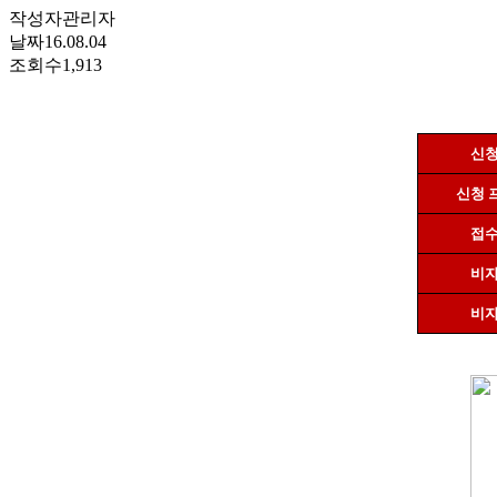
작성자
관리자
날짜
16.08.04
조회수
1,913
신청
신청 
접수
비자
비자