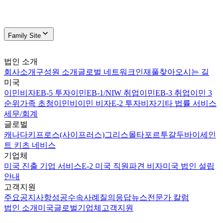
Family Site
법인 소개
회사소개
구성원 소개
글로벌 네트워크
인재풀
찾아오시는 길
미국
이민비자
EB-5 투자이민
EB-1/NIW 취업이민
EB-3 취업이민 3
순위
가족 초청이민
비이민 비자
E-2 투자비자
기타 법률 서비스
세무/회계
글로벌
캐나다
키프로스(사이프러스)
그리스
몰타
포르투갈
두바이
세인
트 키츠 네비스
기업체
미국 진출 기업 서비스
E-2 미국 직원파견 비자
미국 법인 설립
안내
고객지원
주요공지사항
성공수속사례
질의응답
뉴스
전문가 칼럼
법인 소개
미국
글로벌
기업체
고객지원