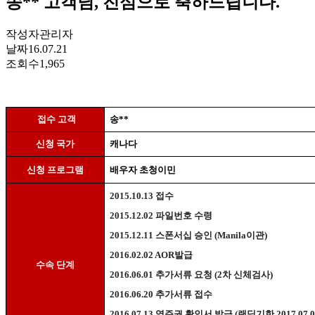
송** 고객님, 진심으로 축하드립니다.
작성자
관리자
날짜
16.07.21
조회수
1,965
접수 고객
송
**
신청 국가
캐나다
신청 프로그램
배우자 초청이민
2015.10.13
접수
2015.12.02
파일번호 수령
2015.12.11
스폰서십 승인
(Manila
이관
)
2016.02.02 AOR
발급
수속 단계
2016.06.01
추가서류 요청
(2
차 신체검사
)
2016.06.20
추가서류 접수
2016.07.13
영주권 확인서 발급
(
랜딩기한
2017.07.0