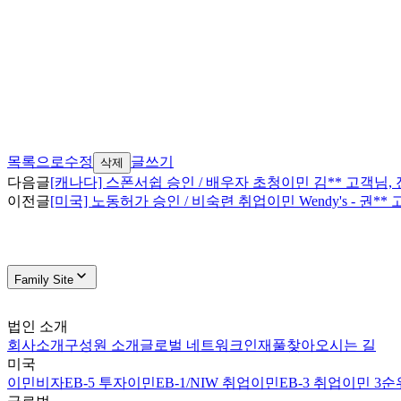
목록으로
수정
글쓰기
삭제
다음글
[캐나다] 스폰서쉽 승인 / 배우자 초청이민 김** 고객님
이전글
[미국] 노동허가 승인 / 비숙련 취업이민 Wendy's - 권
Family Site
법인 소개
회사소개
구성원 소개
글로벌 네트워크
인재풀
찾아오시는 길
미국
이민비자
EB-5 투자이민
EB-1/NIW 취업이민
EB-3 취업이민 3순