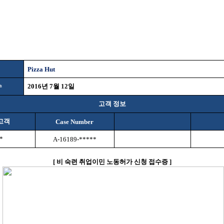
Pizza Hut
수
2016
년
7
월
12
일
고객 정보
고객
Case Number
*
A-16189-*****
[
비
숙련 취업이민 노동허가 신청 접수증
]