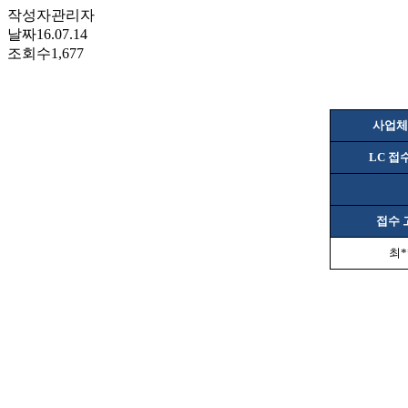
작성자
관리자
날짜
16.07.14
조회수
1,677
사업체
LC
접
접수 
최
*