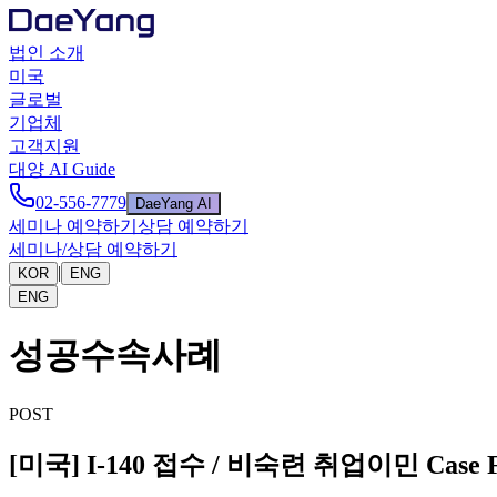
법인 소개
미국
글로벌
기업체
고객지원
대양 AI Guide
02-556-7779
DaeYang AI
세미나 예약하기
상담 예약하기
세미나/상담 예약하기
|
KOR
ENG
ENG
성공수속사례
POST
[미국] I-140 접수 / 비숙련 취업이민 Cas