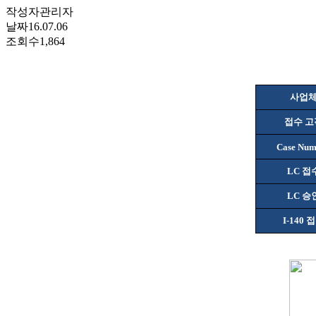
작성자
관리자
날짜
16.07.06
조회수
1,864
사업
접수 고
Case Num
LC
접
LC
승
I-140
접