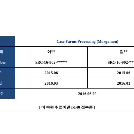
체
Case Farms Processing (Morganton)
객
이
**
김
**
ber
SRC-16-902-*****
SRC-16-902-**
수
2015.06
2015.06
인
2016.03
2016.03
수
2016.06.29
[
비
숙련 취업이민
I-140
접수증
]