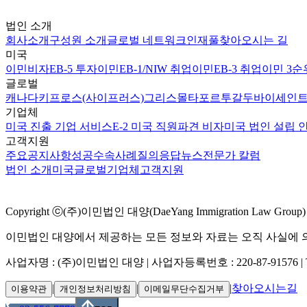
법인 소개
회사소개
구성원 소개
글로벌 네트워크
인재풀
찾아오시는 길
미국
이민비자
EB-5 투자이민
EB-1/NIW 취업이민
EB-3 취업이민 3순
글로벌
캐나다
키프로스(사이프러스)
그리스
몰타
포르투갈
두바이
세인트
기업체
미국 진출 기업 서비스
E-2 미국 직원파견 비자
미국 법인 설립 
고객지원
주요공지사항
성공수속사례
질의응답
뉴스
전문가 칼럼
법인 소개
미국
글로벌
기업체
고객지원
Copyright ⓒ(주)이민법인 대양(DaeYang Immigration Law Group) Al
이민법인 대양에서 제공하는 모든 정보와 자료는 오직 사실에 의
사업자명 : (주)이민법인 대양 | 사업자등록번호 : 220-87-91576 | TEL 02
|
|
|
찾아오시는길
이용약관
개인정보처리방침
이메일무단수집거부