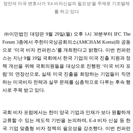
정만석 미국 변호사가
'E4
비자신설의 필요성
'
을 주제로 기조발제
를 하고 있다
㈜이민법인 대양은
9
월
29
일
(
월
)
오후
1
시
30
분부터
IFC The
Forum 3
층에서 주한미국상공회의소
(AMCHAM Korea)
와 공동
으로
‘
미국 비자 컨퍼런스
’
를 개최한다고 밝혔다
.
이번 컨퍼런
스는 지난
9
월
19
일 국회에서 한국 기업의 미국 진출 지원과 정
책 개선을 위해 국회의원들을 대상으로 진행된
‘
미국 비자 포
럼
’
의 연장선으로
,
실제 미국 진출을 희망하는 기업들이 직면
하는 미국비자 전략과 실무 문제를 심층적으로 다루는 후속 행
사로 주목 받고 있다
.
국회 비자 포럼에서는 한미 양국 기업과 인재가 보다 원활하게
교류할 수 있는 제도적 기반을 논의하며
, E-4
비자 신설 등 한
국 기업 맞춤형 비자 정책의 필요성을 강조했다
.
이번 컨퍼런