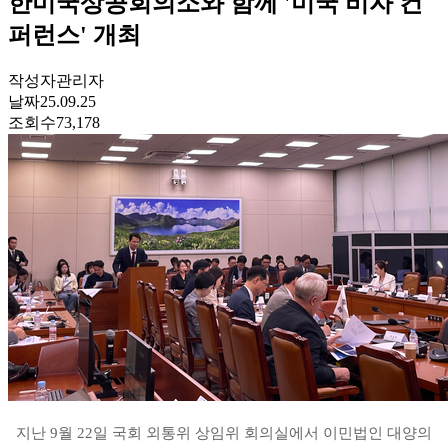
한미국상공회의소와 함께 '미국 비자 컨
퍼런스' 개최
작성자
관리자
날짜
25.09.25
조회수
73,178
지난
9
월
22
일 국회 외통위 상임위 회의실에서 이민법인 대양의