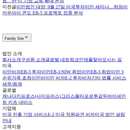
료…한·미 기업 교류 확대 논의
이전글
이민법인 대양, 9월 27일 미국투자이민 세미나…하와이
카우아이 콘도 EB-5 프로젝트 집중 분석
Family Site
법인 소개
회사소개
구성원 소개
글로벌 네트워크
인재풀
찾아오시는 길
미국
이민비자
EB-5 투자이민
EB-1/NIW 취업이민
EB-3 취업이민 3
순위
가족 초청이민
비이민 비자
E-2 투자비자
기타 법률 서비스
세무/회계
글로벌
캐나다
키프로스(사이프러스)
그리스
몰타
포르투갈
두바이
세인
트 키츠 네비스
기업체
미국 진출 기업 서비스
E-2 미국 직원파견 비자
미국 법인 설립
안내
고객지원