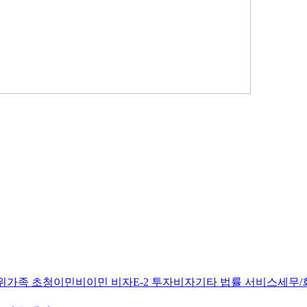
위
가족 초청이민
비이민 비자
E-2 투자비자
기타 법률 서비스
세무/