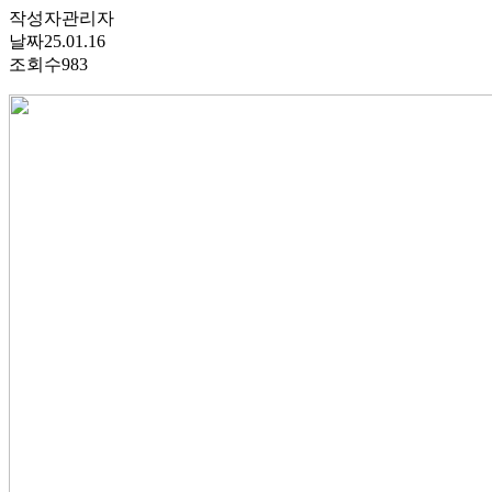
작성자
관리자
날짜
25.01.16
조회수
983