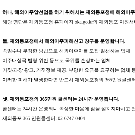
하나, 해외이주알선업을 하기 위해서는 재외동포청에 해외이
해당 명단은 재외동포청 홈페이지
oka.go.kr
의 재외동포 지원서
둘, 재외동포청에서 해외이주피해신고 창구를 운영합니다.
속임수나 부정한 방법으로 해외이주자를 모집
·
알선하는 업체
이주대상국 법령 위반 등으로 국위를 손상하는 업체
거짓
/
과장 광고
,
거짓정보 제공
,
부당한 요금을 요구하는 업체 
이러한 피해가 발생한다면 반드시 재외동포청의
365
민원콜센터
셋, 재외동포청의 365민원 콜센터는 24시간 운영됩니다.
콜센터는
24
시간 운영되니 속상한 마음에 잠을 설치지마시고 
재외동포
365
민원콜센터
: 02-6747-0404