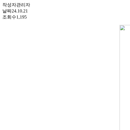
작성자
관리자
날짜
24.10.21
조회수
1,195