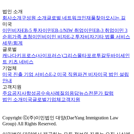
법인 소개
회사소개
구성원 소개
글로벌 네트워크
인재풀
찾아오시는 길
미국
이민비자
EB-5 투자이민
EB-1/NIW 취업이민
EB-3 취업이민 3
순위
가족 초청이민
비이민 비자
E-2 투자비자
기타 법률 서비스
세무/회계
글로벌
캐나다
키프로스(사이프러스)
그리스
몰타
포르투갈
두바이
세인
트 키츠 네비스
기업체
미국 진출 기업 서비스
E-2 미국 직원파견 비자
미국 법인 설립
안내
고객지원
주요공지사항
성공수속사례
질의응답
뉴스
전문가 칼럼
법인 소개
미국
글로벌
기업체
고객지원
Copyright ⓒ(주)이민법인 대양(DaeYang Immigration Law
Group) All Rights Reserved.