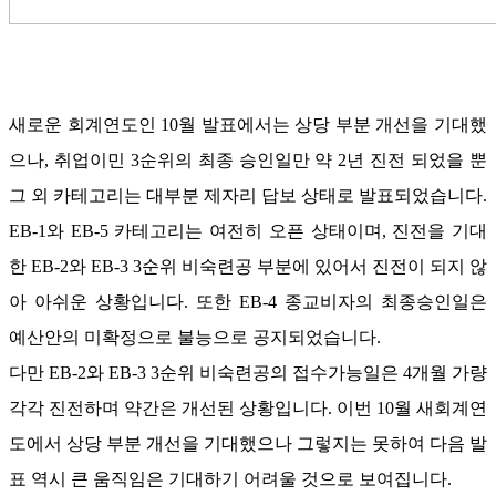
새로운 회계연도인
10
월 발표에서는 상당 부분 개선을 기대했
으나
,
취업이민
3
순위의 최종 승인일만 약
2
년 진전 되었을 뿐
그 외 카테고리는 대부분 제자리 답보 상태로 발표되었습니다
.
EB-1
와
EB-5
카테고리는 여전히 오픈 상태이며
,
진전을 기대
한
EB-2
와
EB-3 3
순위 비숙련공 부분에 있어서 진전이 되지 않
아 아쉬운 상황입니다
.
또한
EB-4
종교비자의 최종승인일은
예산안의 미확정으로 불능으로 공지되었습니다
.
다만
EB-2
와
EB-3 3
순위 비숙련공의 접수가능일은
4
개월 가량
각각 진전하며 약간은 개선된 상황입니다
.
이번
10
월 새회계연
도에서 상당 부분 개선을 기대했으나 그렇지는 못하여 다음 발
표 역시 큰 움직임은 기대하기 어려울 것으로 보여집니다
.