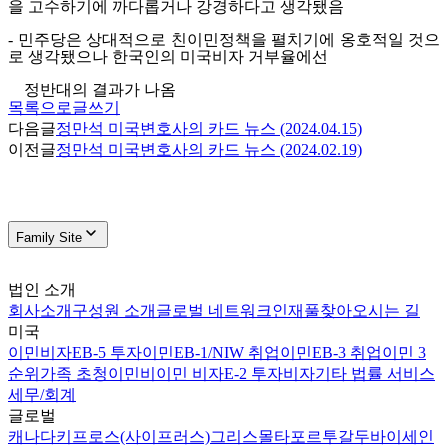
을 고수하기에 까다롭거나 강경하다고 생각됐음
-
민주당은 상대적으로 친이민정책을 펼치기에 옹호적일 것으
로 생각됐으나 한국인의 미국비자 거부율에선
정반대의 결과가 나옴
목록으로
글쓰기
다음글
정만석 미국변호사의 카드 뉴스 (2024.04.15)
이전글
정만석 미국변호사의 카드 뉴스 (2024.02.19)
Family Site
법인 소개
회사소개
구성원 소개
글로벌 네트워크
인재풀
찾아오시는 길
미국
이민비자
EB-5 투자이민
EB-1/NIW 취업이민
EB-3 취업이민 3
순위
가족 초청이민
비이민 비자
E-2 투자비자
기타 법률 서비스
세무/회계
글로벌
캐나다
키프로스(사이프러스)
그리스
몰타
포르투갈
두바이
세인