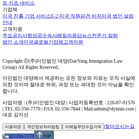
트 키츠 네비스
기업체
미국 진출 기업 서비스
E-2 미국 직원파견 비자
미국 법인 설립
안내
고객지원
주요공지사항
성공수속사례
질의응답
뉴스
전문가 칼럼
법인 소개
미국
글로벌
기업체
고객지원
Copyright ⓒ(주)이민법인 대양(DaeYang Immigration Law
Group) All Rights Reserved.
이민법인 대양에서 제공하는 모든 정보와 자료는 오직 사실에
의한 것이며 절대로 허위, 과장 또는 과대한 것이 아님을 확인
합니다.
사업자명 : (주)이민법인 대양 | 사업자등록번호 : 220-87-91576
| TEL 02-556-7779 | FAX 02-556-7844 | Mail.admin@dyimin.com |
대표 김지선
|
|
|
찾아오시는길
이용약관
개인정보처리방침
이메일무단수집거부
02-556-7779
TOP