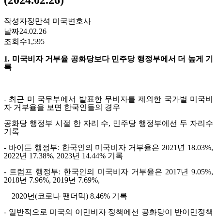
작성자
정만석 미국변호사
날짜
24.02.26
조회수
1,595
1.
미국비자 거부율 공화당보다 민주당 행정부에서 더 높게 기
록
-
최근 미 국무부에서 발표한 무비자를 제외한 국가별 미국비
자 거부율을 보면 한국인들의 경우
공화당 행정부 시절 한 자리 수
,
민주당 행정부에선 두 자리수
기록
-
바이든 행정부
:
한국인의 미국비자 거부율은
2021
년
18.03%,
2022
년
17.38%, 2023
년
14.44%
기록
-
트럼프 행정부
:
한국인의 미국비자 거부율은
2017
년
9.05%,
2018
년
7.96%, 2019
년
7.69%,
2020
년
(
코로나 팬더믹
) 8.46%
기록
-
일반적으로 미국의 이민비자 정책에선 공화당이 반이민정책