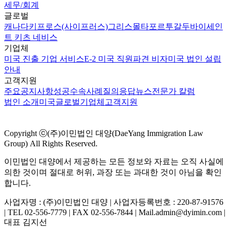
세무/회계
글로벌
캐나다
키프로스(사이프러스)
그리스
몰타
포르투갈
두바이
세인
트 키츠 네비스
기업체
미국 진출 기업 서비스
E-2 미국 직원파견 비자
미국 법인 설립
안내
고객지원
주요공지사항
성공수속사례
질의응답
뉴스
전문가 칼럼
법인 소개
미국
글로벌
기업체
고객지원
Copyright ⓒ(주)이민법인 대양(DaeYang Immigration Law
Group) All Rights Reserved.
이민법인 대양에서 제공하는 모든 정보와 자료는 오직 사실에
의한 것이며 절대로 허위, 과장 또는 과대한 것이 아님을 확인
합니다.
사업자명 : (주)이민법인 대양 | 사업자등록번호 : 220-87-91576
| TEL 02-556-7779 | FAX 02-556-7844 | Mail.admin@dyimin.com |
대표 김지선