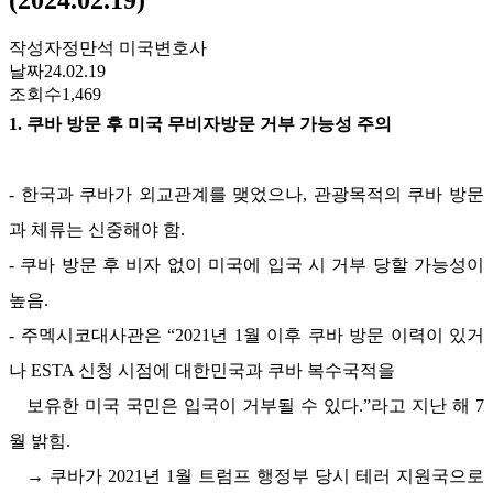
작성자
정만석 미국변호사
날짜
24.02.19
조회수
1,469
1.
쿠바 방문 후 미국 무비자방문 거부 가능성 주의
-
한국과 쿠바가 외교관계를 맺었으나
,
관광목적의 쿠바 방문
과 체류는 신중해야 함
.
-
쿠바 방문 후 비자 없이 미국에 입국 시 거부 당할 가능성이
높음
.
-
주멕시코대사관은
“2021
년
1
월 이후 쿠바 방문 이력이 있거
나
ESTA
신청 시점에 대한민국과 쿠바 복수국적을
보유한 미국 국민은 입국이 거부될 수 있다
.”
라고 지난 해
7
월 밝힘
.
→
쿠바가
2021
년
1
월 트럼프 행정부 당시 테러 지원국으로