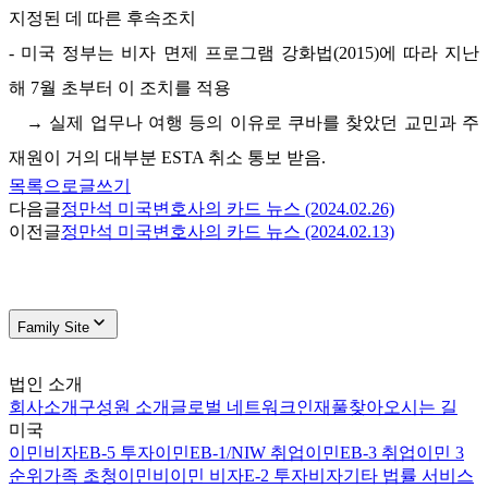
지정된 데 따른 후속조치
-
미국 정부는 비자 면제 프로그램 강화법
(2015)
에 따라 지난
해
7
월 초부터 이 조치를 적용
→
실제 업무나 여행 등의 이유로 쿠바를 찾았던 교민과 주
재원이 거의 대부분
ESTA
취소 통보 받음
.
목록으로
글쓰기
다음글
정만석 미국변호사의 카드 뉴스 (2024.02.26)
이전글
정만석 미국변호사의 카드 뉴스 (2024.02.13)
Family Site
법인 소개
회사소개
구성원 소개
글로벌 네트워크
인재풀
찾아오시는 길
미국
이민비자
EB-5 투자이민
EB-1/NIW 취업이민
EB-3 취업이민 3
순위
가족 초청이민
비이민 비자
E-2 투자비자
기타 법률 서비스