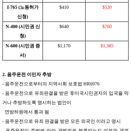
I-765 (
노동허가
$410
$520
신청
)
N-400 (
시민권 신
$640
$760
청
)
N-600 (
시민권 증
$1,170
$1,385
서
)
2.
음주운전 이민자 추방
-
음주운전으로부터의 지역사회 보호법
HR6976
-
음주운전으로 유죄판결을 받은 非미국시민권자의 입국을 막
거나 추방하도록 명시하는 법안이
연방하원에서 통과 됨
-
음주운전으로 유죄 판결을 받은 모든 외국인 이라고 명시
-
음주운전이 주법에 따라 경범죄로 분류되는지 여부와 관계