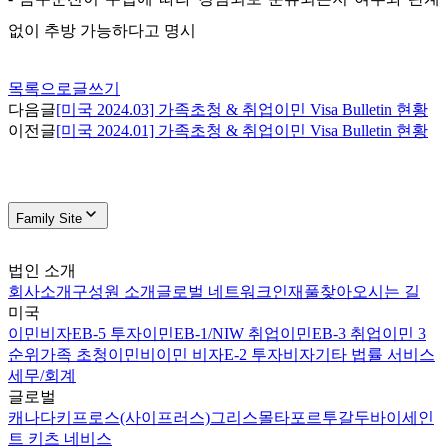
없이 추방 가능하다고 명시
목록으로
글쓰기
다음글
[미국 2024.03] 가족초청 & 취업이민 Visa Bulletin 현황
이전글
[미국 2024.01] 가족초청 & 취업이민 Visa Bulletin 현황
Family Site
법인 소개
회사소개
구성원 소개
글로벌 네트워크
인재풀
찾아오시는 길
미국
이민비자
EB-5 투자이민
EB-1/NIW 취업이민
EB-3 취업이민 3
순위
가족 초청이민
비이민 비자
E-2 투자비자
기타 법률 서비스
세무/회계
글로벌
캐나다
키프로스(사이프러스)
그리스
몰타
포르투갈
두바이
세인
트 키츠 네비스