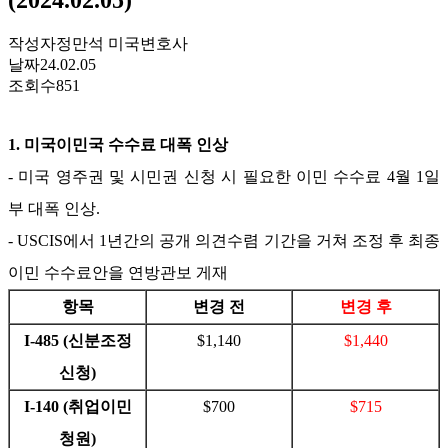
작성자
정만석 미국변호사
날짜
24.02.05
조회수
851
1.
미국이민국 수수료 대폭 인상
-
미국 영주권 및 시민권 신청 시 필요한 이민 수수료
4
월
1
일
부 대폭 인상
.
- USCIS
에서
1
년간의 공개 의견수렴 기간을 거쳐 조정 후 최종
이민 수수료안을 연방관보 게재
항목
변경 전
변경 후
I-485 (
신분조정
$1,140
$1,440
신청
)
I-140 (
취업이민
$700
$715
청원
)