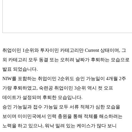
취업이민
1
순위와 투자이민 카테고리만
Current
상태이며
,
그
외 카테고리 모두 동결 또는 오히려 날짜가 후퇴하는 모습으로
발표 되었습니다
.
NIW
를 포함하는 취업이민
2
순위도 승인 가능일이
4
개월
2
주
가량 후퇴하였고
,
숙련공 취업이민
3
순위 역시 컷 오프
데이트가 설정되며 후퇴한 모습입니다
.
승인 가능일과 접수 가능일 모두 서류 적체가 심한 모습을
보이며 미이민국에서 인력 충원을 통해 적체를 해소하려는
노력을 하고 있으나
,
워낙 밀려 있는 케이스가 많다 보니