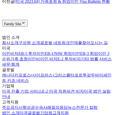
이전글
[미국 2023.04] 가족초청 & 취업이민 Visa Bulletin 현황
Family Site
법인 소개
회사소개
구성원 소개
글로벌 네트워크
인재풀
찾아오시는 길
미국
이민비자
EB-5 투자이민
EB-1/NIW 취업이민
EB-3 취업이민 3
순위
가족 초청이민
비이민 비자
E-2 투자비자
기타 법률 서비스
세무/회계
글로벌
캐나다
키프로스(사이프러스)
그리스
몰타
포르투갈
두바이
세인
트 키츠 네비스
기업체
미국 진출 기업 서비스
E-2 미국 직원파견 비자
미국 법인 설립
안내
고객지원
주요공지사항
성공수속사례
질의응답
뉴스
전문가 칼럼
법인 소개
미국
글로벌
기업체
고객지원