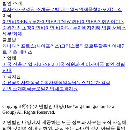
법인 소개
회사소개
구성원 소개
글로벌 네트워크
인재풀
찾아오시는 길
미국
이민비자
EB-5 투자이민
EB-1/NIW 취업이민
EB-3 취업이민 3
순위
가족 초청이민
비이민 비자
E-2 투자비자
기타 법률 서비스
세무/회계
글로벌
캐나다
키프로스(사이프러스)
그리스
몰타
포르투갈
두바이
세인
트 키츠 네비스
기업체
미국 진출 기업 서비스
E-2 미국 직원파견 비자
미국 법인 설립
안내
고객지원
주요공지사항
성공수속사례
질의응답
뉴스
전문가 칼럼
법인 소개
미국
글로벌
기업체
고객지원
Copyright ⓒ(주)이민법인 대양(DaeYang Immigration Law
Group) All Rights Reserved.
이민법인 대양에서 제공하는 모든 정보와 자료는 오직 사실에
의한 것이며 절대로 허위, 과장 또는 과대한 것이 아님을 확인