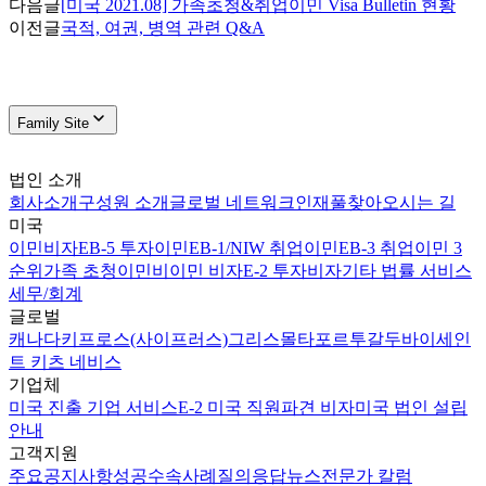
다음글
[미국 2021.08] 가족초청&취업이민 Visa Bulletin 현황
이전글
국적, 여권, 병역 관련 Q&A
Family Site
법인 소개
회사소개
구성원 소개
글로벌 네트워크
인재풀
찾아오시는 길
미국
이민비자
EB-5 투자이민
EB-1/NIW 취업이민
EB-3 취업이민 3
순위
가족 초청이민
비이민 비자
E-2 투자비자
기타 법률 서비스
세무/회계
글로벌
캐나다
키프로스(사이프러스)
그리스
몰타
포르투갈
두바이
세인
트 키츠 네비스
기업체
미국 진출 기업 서비스
E-2 미국 직원파견 비자
미국 법인 설립
안내
고객지원
주요공지사항
성공수속사례
질의응답
뉴스
전문가 칼럼