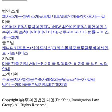
법인 소개
회사소개
구성원 소개
글로벌 네트워크
인재풀
찾아오시는 길
미국
이민비자
EB-5 투자이민
EB-1/NIW 취업이민
EB-3 취업이민 3
순위
가족 초청이민
비이민 비자
E-2 투자비자
기타 법률 서비스
세무/회계
글로벌
캐나다
키프로스(사이프러스)
그리스
몰타
포르투갈
두바이
세인
트 키츠 네비스
기업체
미국 진출 기업 서비스
E-2 미국 직원파견 비자
미국 법인 설립
안내
고객지원
주요공지사항
성공수속사례
질의응답
뉴스
전문가 칼럼
법인 소개
미국
글로벌
기업체
고객지원
Copyright ⓒ(주)이민법인 대양(DaeYang Immigration Law
Group) All Rights Reserved.