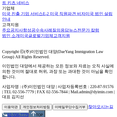
트 키츠 네비스
기업체
미국 진출 기업 서비스
E-2 미국 직원파견 비자
미국 법인 설립
안내
고객지원
주요공지사항
성공수속사례
질의응답
뉴스
전문가 칼럼
법인 소개
미국
글로벌
기업체
고객지원
Copyright ⓒ(주)이민법인 대양(DaeYang Immigration Law
Group) All Rights Reserved.
이민법인 대양에서 제공하는 모든 정보와 자료는 오직 사실에
의한 것이며 절대로 허위, 과장 또는 과대한 것이 아님을 확인
합니다.
사업자명 : (주)이민법인 대양 | 사업자등록번호 : 220-87-91576
| TEL 02-556-7779 | FAX 02-556-7844 | Mail.admin@dyimin.com |
대표 김지선
|
|
|
찾아오시는길
이용약관
개인정보처리방침
이메일무단수집거부
02-556-7779
TOP