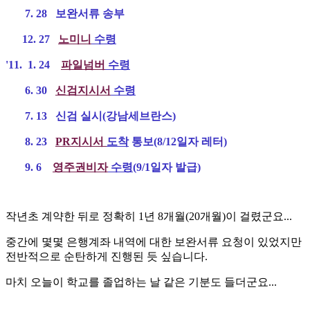
7. 28 보완서류 송부
12. 27
노미니
수령
'11. 1. 24
파일넘버
수령
6. 30
신검지시서
수령
7. 13 신검 실시(강남세브란스)
8. 23
PR지시서
도착
통보(8/12일자 레터)
9. 6
영주권비자
수령
(9/1일자 발급)
작년초 계약한 뒤로 정확히 1년 8개월(20개월)이 걸렸군요...
중간에 몇몇 은행계좌 내역에 대한 보완서류 요청이 있었지만
전반적으로 순탄하게 진행된 듯 싶습니다.
마치 오늘이 학교를 졸업하는 날 같은 기분도 들더군요...