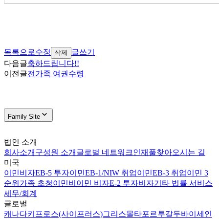
목록으로
수정
글쓰기
삭제
다음글
축하드립니다!!
이전글
전가족 여권수령
Family Site
법인 소개
회사소개
구성원 소개
글로벌 네트워크
인재풀
찾아오시는 길
미국
이민비자
EB-5 투자이민
EB-1/NIW 취업이민
EB-3 취업이민 3
순위
가족 초청이민
비이민 비자
E-2 투자비자
기타 법률 서비스
세무/회계
글로벌
캐나다
키프로스(사이프러스)
그리스
몰타
포르투갈
두바이
세인