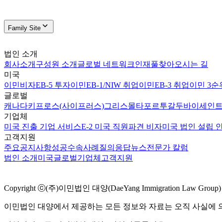
Family Site
법인 소개
회사소개
구성원 소개
글로벌 네트워크
인재풀
찾아오시는 길
미국
이민비자
EB-5 투자이민
EB-1/NIW 취업이민
EB-3 취업이민 3순
글로벌
캐나다
키프로스(사이프러스)
그리스
몰타
포르투갈
두바이
세인트
기업체
미국 진출 기업 서비스
E-2 미국 직원파견 비자
미국 법인 설립 
고객지원
주요공지사항
성공수속사례
질의응답
뉴스
전문가 칼럼
법인 소개
미국
글로벌
기업체
고객지원
Copyright ⓒ(주)이민법인 대양(DaeYang Immigration Law Group) Al
이민법인 대양에서 제공하는 모든 정보와 자료는 오직 사실에 의