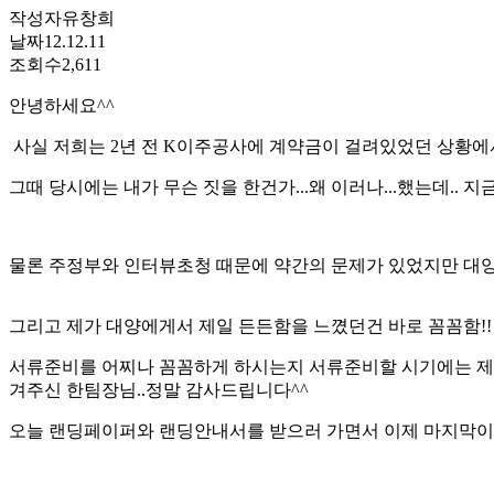
작성자
유창희
날짜
12.12.11
조회수
2,611
안녕하세요^^
사실 저희는 2년 전 K이주공사에 계약금이 걸려있었던 상황에
그때 당시에는 내가 무슨 짓을 한건가...왜 이러나...했는데.. 
물론 주정부와 인터뷰초청 때문에 약간의 문제가 있었지만 대양에
그리고 제가 대양에게서 제일 든든함을 느꼈던건 바로 꼼꼼함!!
서류준비를 어찌나 꼼꼼하게 하시는지 서류준비할 시기에는 제가 다
겨주신 한팀장님..정말 감사드립니다^^
오늘 랜딩페이퍼와 랜딩안내서를 받으러 가면서 이제 마지막이겠구