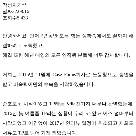
작성자
기**
날짜
22.08.16
조회수
5,433
안녕하세요
.
먼저
7
년동안 모든 힘든 상황속에서도 끝까지 해
결하려고 노력했고
,
해결 또한 해낸 대양의 모든 임직원 분들께 너무 감사합니다
.
저희는
2015
년
11
월에
Case Farms
회사로 노동청으로 승인을
받고 비숙력이민의 수속을 시작하였습니다
.
순조로운 시작이었고
TP
라는 사태전가지 너무나 완벽했는데
,
2016
년 늦 여름쯤
TP
라는 상황이 우리 코 앞 케이스 넘버부터
시작되었고 어김없이
2017
년 인터뷰 일정이 취소되고 저희도
서류도
TP
로 넘어 가게 되었습니다
.