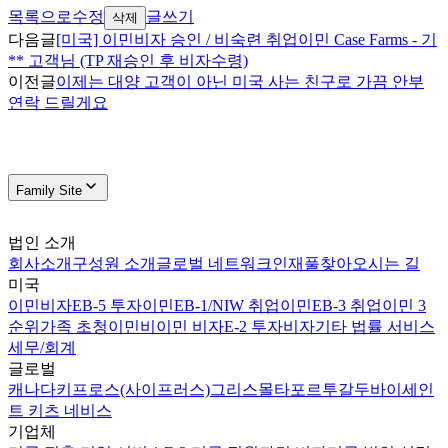
목록으로
수정
글쓰기
삭제
다음글
[미국] 이민비자 승인 / 비숙련 취업이민 Case Farms - 기
** 고객님 (TP 재승인 후 비자수령)
이전글
이제는 대양 고객이 아닌 미국 사는 친구로 가끔 안부
연락 드릴게요
Family Site
법인 소개
회사소개
구성원 소개
글로벌 네트워크
인재풀
찾아오시는 길
미국
이민비자
EB-5 투자이민
EB-1/NIW 취업이민
EB-3 취업이민 3
순위
가족 초청이민
비이민 비자
E-2 투자비자
기타 법률 서비스
세무/회계
글로벌
캐나다
키프로스(사이프러스)
그리스
몰타
포르투갈
두바이
세인
트 키츠 네비스
기업체