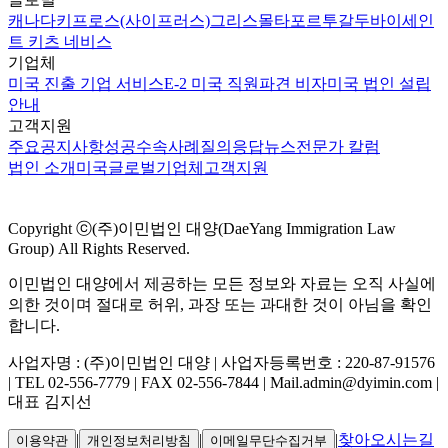
캐나다
키프로스(사이프러스)
그리스
몰타
포르투갈
두바이
세인
트 키츠 네비스
기업체
미국 진출 기업 서비스
E-2 미국 직원파견 비자
미국 법인 설립
안내
고객지원
주요공지사항
성공수속사례
질의응답
뉴스
전문가 칼럼
법인 소개
미국
글로벌
기업체
고객지원
Copyright ⓒ(주)이민법인 대양(DaeYang Immigration Law
Group) All Rights Reserved.
이민법인 대양에서 제공하는 모든 정보와 자료는 오직 사실에
의한 것이며 절대로 허위, 과장 또는 과대한 것이 아님을 확인
합니다.
사업자명 : (주)이민법인 대양 | 사업자등록번호 : 220-87-91576
| TEL 02-556-7779 | FAX 02-556-7844 | Mail.admin@dyimin.com |
대표 김지선
|
|
|
찾아오시는길
이용약관
개인정보처리방침
이메일무단수집거부