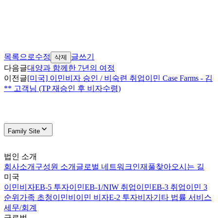
목록으로
수정
글쓰기
삭제
다음글
대양과 함께한 7년의 여정
이전글
[미국] 이민비자 승인 / 비숙련 취업이민 Case Farms - 김
** 고객님 (TP 재승인 후 비자수령)
Family Site
법인 소개
회사소개
구성원 소개
글로벌 네트워크
인재풀
찾아오시는 길
미국
이민비자
EB-5 투자이민
EB-1/NIW 취업이민
EB-3 취업이민 3
순위
가족 초청이민
비이민 비자
E-2 투자비자
기타 법률 서비스
세무/회계
글로벌