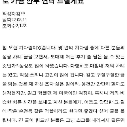
로 가끔 안부 연락 드릴게요
작성자
김**
날짜
22.08.11
조회수
2,122
참 오랜 기다림이었습니다
.
몇 년의 기다림 중에 다른 분들의
성공 사례 글을 보면서
,
도대체 저는 후기 쓸 날은 올 수 있는
것인가
?
상상도 많이 하였습니다
.
다행히도 마침내 저의 차례
는 왔고
,
막상 쓰려니 고민이 많이 됩니다
.
길고 구질구질한 글
을 읽는 것은 제 자신 조차 싫은 일이라
,
용건만 간단히 할까도
생각했지만
,
길고 험했던 제 미국이민 여정이
,
혹시나 저와 비
슷한 힘든 시간을 보내고 계신 분들에게
,
어둡고 답답한 그 길
에 작은 손전등 같은 역할이라도 한다면 좋겠다 싶어 글을 올
립니다
.
긴 글이 힘드신 분들은 그냥 스크롤 내리셔서 결론만