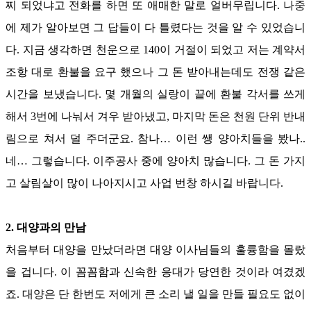
찌 되었냐고 전화를 하면 또 애매한 말로 얼버무립니다
.
나중
에 제가 알아보면 그 답들이 다 틀렸다는 것을 알 수 있었습니
다
.
지금 생각하면 천운으로
140
이 거절이 되었고 저는 계약서
조항 대로 환불을 요구 했으나 그 돈 받아내는데도 전쟁 같은
시간을 보냈습니다
.
몇 개월의 실랑이 끝에 환불 각서를 쓰게
해서
3
번에 나눠서 겨우 받아냈고
,
마지막 돈은 천원 단위 반내
림으로 쳐서 덜 주더군요
.
참나
…
이런 쌩 양아치들을 봤나
..
네
…
그렇습니다
.
이주공사 중에 양아치 많습니다
.
그 돈 가지
고 살림살이 많이 나아지시고 사업 번창 하시길 바랍니다
.
2.
대양과의 만남
처음부터 대양을 만났더라면 대양 이사님들의 훌륭함을 몰랐
을 겁니다
.
이 꼼꼼함과 신속한 응대가 당연한 것이라 여겼겠
죠
.
대양은 단 한번도 저에게 큰 소리 낼 일을 만들 필요도 없이