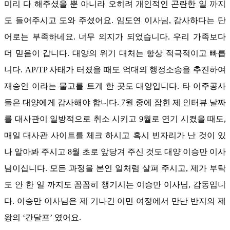
미리 다 해주셨을 뿐 아니라 오히려 개인적인 곤란한 일 까지
도 들어주시고 도와 주셨어요
.
임도연 이사님
,
감사하다는 단
어로는 부족하네요
.
너무 의지가 되었습니다
.
우리 가족보다
더 믿음이 갑니다
.
대양의 위기 대처는 항상 적극적이고 빠릅
니다
. AP/TP
사태가 터졌을 때도 억대의 행정소송을 추진하여
재승인 이라는 물고를 트게 한 곳도 대양입니다
.
타 이주공사
들은 대양에게 감사해야 합니다
. 7
월 중에 잡힌 제 인터뷰 날짜
를 대사관이 일방적으로 취소 시키고
9
월로 연기 시켰을 때도
,
매일 대사관 사이트를 체크 하시고 혹시 빈자리가 난 것이 있
나 알아봐 주시고
8
월 초로 앞당겨 주신 것도 대양 이승만 이사
님이십니다
.
모든 과정을 본인 일처럼 살펴 주시고
,
제가 부탁
도 안 한 일 까지도 꼼꼼히 챙기시는 이승만 이사님
,
감동입니
다
.
이승만 이사님은 제 기나긴 이민 여정에서 만난 반지의 제
왕의
‘
간달프
’
였어요
.