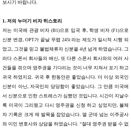
보시기 바랍니다
.
1.
저의 누더기 비자 히스토리
저는 미국에 관광 비자
(B1)
으로 입국 후
,
학생 비자
(F1)
으로
신분 변경
, OPT
가 끝날 무렵
245i
라는 제도가 일시적 시행 되
었고
,
그것을 믿고 불법체류자 신분을
4
년 넘게 하였습니다
.
그
러다 스폰서 회사들의 배신
,
또 다른 스폰서 회사와의 여러 사
건들을 겪으며 영주권을 기다리는 것이 너무 지쳐서 포기 하고
귀국 하였지요
.
귀국 후 한동안은 좋았습니다
.
더 이상 외국인
신분이 아닌
,
자국민의 당당함이 좋았습니다
.
그 만큼 미국에
서 신분으로 인한 스트레스가 심했던 것입니다
.
시간이 지날수
록 미국이 그리웠고 다시 영주권을 신청 하고 싶었지만
,
불체
자 기록은 크게 제 발목을 잡았습니다
.
열 군데 넘는 이주공사
와 이민 변호사와 상담을 하였습니다
. “
절대 영주권 받을 수 없