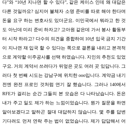
다
”
와
“10
년 지나면 할 수 있다
”,
같은 케이스 인데 왜 대답은
다른 것일까요
?
심지어 불체자 소명 준비를 따로 해야 한다며
돈을 요구 하는 변호사도 있더군요
.
이민국에서 뭐라고 한 것
도 아닌데 미리 준비 하자고
?
고아원 같은데 가서 봉사 활동부
터 시작 하라고
?
다수의 의견을 종합하여
10
년 입국 금지 기간
이 지나면 재 입국 할 수 있다는 쪽으로 결론을 내리고 본격적
으로 계약할 이주공사를 선택 하였습니다
.
지인의 추천도 있었
구요
.
거의 계약서 쓰려다가 뒤엎은 곳도 여러 곳 있답니다
.
그
러다 첫 번째 시도는 강남구에 위치한
ooo
입니다
.
계약금 내기
전엔 완전 프로인 것처럼 연기 잘 했습니다
.
그러나
140
에서
RFE
가 걸리는 순간 그들의 본 모습은 다 나타났습니다
.
돈은
내가 주고 일도 제가 하는 느낌이었습니다
.
뭔가 질문을 하면
알아보겠다고 말하곤 절대 대답하지 않습니다
.
몇 주를 답변
기다려도 먼저 연락 주는 법이 없었습니다
.
제가 답답해서 어