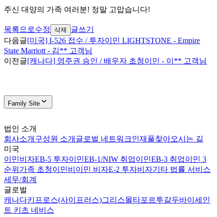
주신 대양의 가족 여러분! 정말 고맙습니다!
목록으로
수정
글쓰기
삭제
다음글
[미국] I-526 접수 / 투자이민 LIGHTSTONE - Empire
State Marriott - 김** 고객님
이전글
[캐나다] 영주권 승인 / 배우자 초청이민 - 이** 고객님
Family Site
법인 소개
회사소개
구성원 소개
글로벌 네트워크
인재풀
찾아오시는 길
미국
이민비자
EB-5 투자이민
EB-1/NIW 취업이민
EB-3 취업이민 3
순위
가족 초청이민
비이민 비자
E-2 투자비자
기타 법률 서비스
세무/회계
글로벌
캐나다
키프로스(사이프러스)
그리스
몰타
포르투갈
두바이
세인
트 키츠 네비스