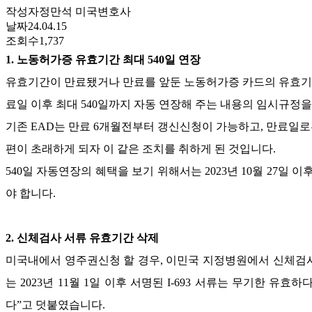
작성자
정만석 미국변호사
날짜
24.04.15
조회수
1,737
1.
노
동허가증 유효기간 최대
540
일 연장
유효기간이 만료됐거나 만료를 앞둔 노동허가증 카드의 유효
료일 이후 최대
540
일까지 자동 연장해 주는 내용의 임시규정을
기존
EAD
는 만료
6
개월전부터 갱신신청이 가능하고
,
만료일
편이 초래하게 되자 이 같은 조치를 취하게 된 것입니다
.
540
일 자동연장의 혜택을 보기 위해서는
2023
년
10
월
27
일 이
야 합니다
.
2.
신체검사 서류 유효기간 삭제
미국내에서 영주권신청 할 경우
,
이민국 지정병원에서 신체검사
는
2023
년
11
월
1
일 이후 서명된
I-693
서류는 무기한 유효하
다
”
고 덧붙였습니다
.