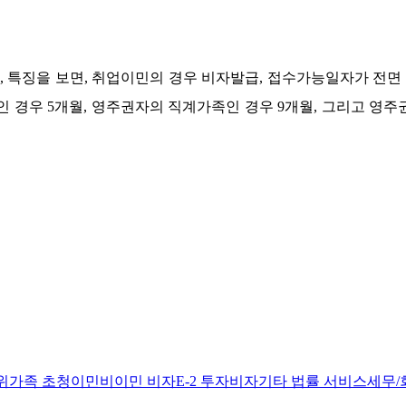
,
특징을 보면
,
취업이민의 경우 비자발급
,
접수가능일자가 전면 
인 경우
5
개월
,
영주권자의 직계가족인 경우
9
개월
,
그리고 영주
위
가족 초청이민
비이민 비자
E-2 투자비자
기타 법률 서비스
세무/