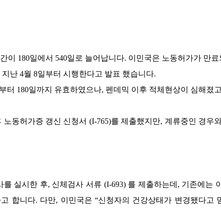
기간이
180
일에서
540
일로 늘어납니다
.
이민국은 노동허가가 만료
 지난
4
월
8
일부터 시행한다고 발표 했습니다
.
로부터
180
일까지 유효하였으나
,
펜데믹 이후 적체현상이 심해졌
후 노동허가증 갱신 신청서
(I-765)
를 제출했지만
,
계류중인 경우
를 실시한 후
,
신체검사 서류
(I-693)
를 제출하는데
,
기존에는 
다고 합니다
.
다만
,
이민국은
“
신청자의 건강상태가 변경됐다고 