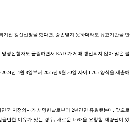
되기전 갱신신청을 했다면
,
승인받지 못하더라도 유효기간을 만
고 망명신청자도 급증하면서
EAD
가 제때 갱신되지 않아 많은 불
와
2024
년
4
월
8
일부터
2025
년
9
월
30
일 사이
I-765
양식을 제출해
이민국 지정의사가 서명한날로부터
2
년간만 유효했는데
,
앞으로
믿을만한 이유가 있는 경우
,
새로운
I-693
을 요청할 재량권이 있