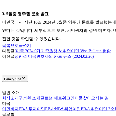
3.
5
월중 영주권 문호 발표
이민국에서 지난
10
일
2024
년
5
월중 영주권 문호를 발표했는데
였다는 것입니다
.
세부적으로 보면
,
시민권자의 성년 미혼자녀
전한 것을 확인할 수 있었습니다
.
목록으로
글쓰기
다음글
[미국 2024.07] 가족초청 & 취업이민 Visa Bulletin 현황
이전글
정만석 미국변호사의 카드 뉴스 (2024.02.26)
Family Site
법인 소개
회사소개
구성원 소개
글로벌 네트워크
인재풀
찾아오시는 길
미국
이민비자
EB-5 투자이민
EB-1/NIW 취업이민
EB-3 취업이민 3순
글로벌